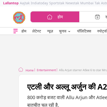
Lallantop
Aajtak
Indiatoday
Sportstak
Newstak
Mumbai Tak
Ast
होम
⌄
चुनाव
होम
लेटेस्ट
न्यूज़
पॉलिटिक्स
स्पोर्ट्स
Entertainment
Allu Arjun starrer Atlee 6 to star 
Home
एटली और अल्लू अर्जुन की A22 
800 करोड़ बजट वाली Allu Arjun और Atl
बातचीत चल रही है.