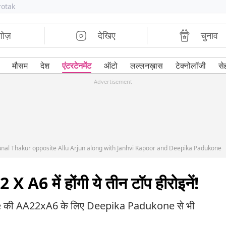
rotak
शोज़
देखिए
चुनाव
मौसम
देश
एंटरटेनमेंट
ऑटो
लल्लनख़ास
टेक्नोलॉजी
से
Advertisement
Mrunal Thakur opposite Allu Arjun along with Janhvi Kapoor and Deepika Padukone
X A6 में होंगी ये तीन टॉप हीरोइनें!
ee की AA22xA6 के लिए Deepika Padukone से भी