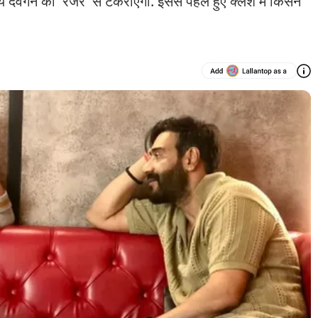
ेवगन कीं 'रेंजर' से टकराएगी. इससे पहले हुए क्लैश में किसने