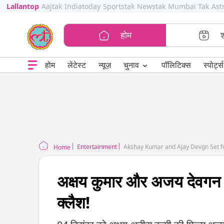
Lallantop
Aajtak
Indiatoday
Sportstak
Newstak
Mumbai Tak
Ast
होम
⌄
चुनाव
होम
लेटेस्ट
न्यूज़
पॉलिटिक्स
स्पोर्ट्स
Entertainment
Akshay Kumar and Ajay Devgn Set for
Home
अक्षय कुमार और अजय देवगन क
क्लैश!