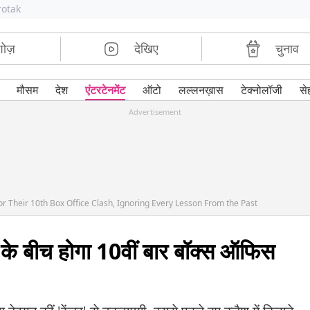
rotak
शोज़
देखिए
चुनाव
मौसम
देश
एंटरटेनमेंट
ऑटो
लल्लनख़ास
टेक्नोलॉजी
से
Advertisement
 Their 10th Box Office Clash, Ignoring Every Lesson From the Past
े बीच होगा 10वीं बार बॉक्स ऑफिस