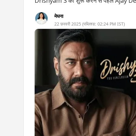
Drishyam 3 को शुरू करने से पहले Ajay Devg
मेघना
22 फ़रवरी 2025
(पब्लिश्ड:
02:24 PM
IST)