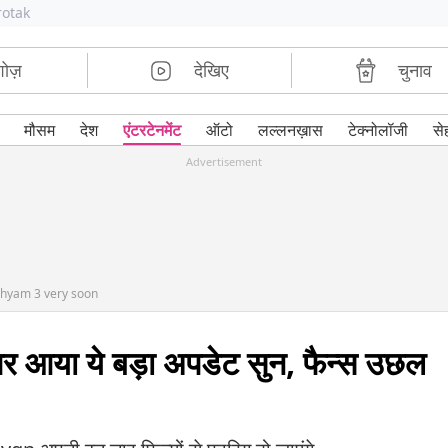
rotak
शोज़
देखिए
चुनाव
मौसम
देश
एंटरटेनमेंट
ऑटो
लल्लनख़ास
टेक्नोलॉजी
से
Advertisement
ishyam 3 very soon
पर आया ये बड़ा अपडेट सुन, फैन्स उछल