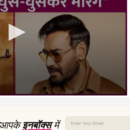
आपके
इनबॉक्स
में