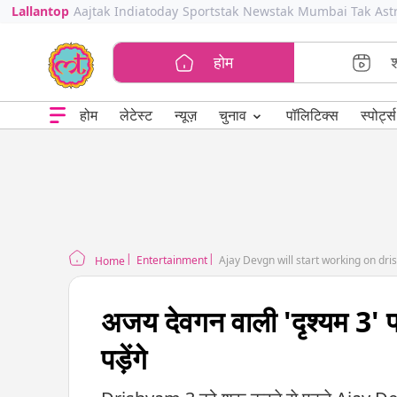
Lallantop
Aajtak
Indiatoday
Sportstak
Newstak
Mumbai Tak
Ast
होम
⌄
चुनाव
होम
लेटेस्ट
न्यूज़
पॉलिटिक्स
स्पोर्ट्स
Entertainment
Ajay Devgn will start working on dr
Home
अजय देवगन वाली 'दृश्यम 3' 
पड़ेंगे