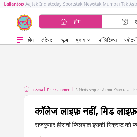
Lallantop
Aajtak
Indiatoday
Sportstak
Newstak
Mumbai Tak
Ast
होम
⌄
चुनाव
होम
लेटेस्ट
न्यूज़
पॉलिटिक्स
स्पोर्ट्स
Entertainment
3 Idiots sequel: Aamir Khan reveale
Home
कॉलेज लाइफ़ नहीं, मिड लाइफ़
राजकुमार हीरानी फिलहाल इसकी स्क्रिप्ट को फाइ