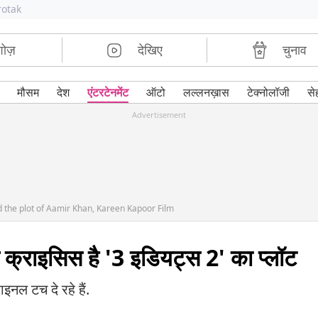
rotak
शोज़
देखिए
चुनाव
मौसम
देश
एंटरटेनमेंट
ऑटो
लल्लनख़ास
टेक्नोलॉजी
से
Advertisement
d the plot of Aamir Khan, Kareen Kapoor Film
 क्राइसिस है '3 इडियट्स 2' का प्लॉट
नल टच दे रहे हैं.