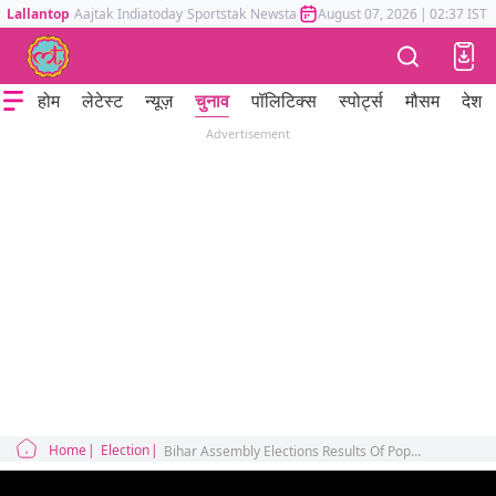
Lallantop
Aajtak
Indiatoday
Sportstak
Newstak
Mumbai Tak
August 07, 2026
Astrotak
|
02:37 IST
होम
लेटेस्ट
न्यूज़
चुनाव
पॉलिटिक्स
स्पोर्ट्स
मौसम
देश
Advertisement
Home
Election
Bihar Assembly Elections Results Of Popular Artists Khesari Lal Maithili Thakur Ritesh Pandey