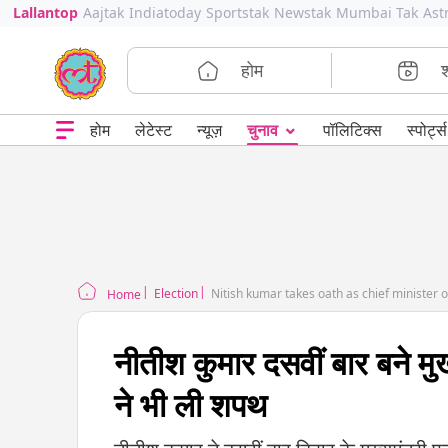
Lallantop
Aajtak
Indiatoday
Sportstak
Newstak
Mumbai Tak
Ast
होम
⌄
चुनाव
होम
लेटेस्ट
न्यूज़
पॉलिटिक्स
स्पोर्ट्स
Election
Nitish kumar takes oath as chief minister 
Home
नीतीश कुमार दसवीं बार बने मु
ने भी ली शपथ