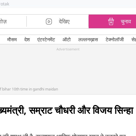
rotak
शोज़
देखिए
चुनाव
मौसम
देश
एंटरटेनमेंट
ऑटो
लल्लनख़ास
टेक्नोलॉजी
से
Advertisement
of bihar 10th time in gandhi maidan
ख्यमंत्री, सम्राट चौधरी और विजय सिन्हा