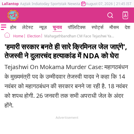
Lallantop
Aajtak
Indiatoday
Sportstak
Newstak
Mumbai Tak
August 07, 2026
Astrotak
|
21:45 IST
होम
लेटेस्ट
न्यूज़
चुनाव
पॉलिटिक्स
स्पोर्ट्स
मौसम
देश
Election
Mahagathbandhan CM Face Tejashwi Yadav On Mokama Murder Case
Home
'हमारी सरकार बनते ही सारे क्रिमिनल जेल जाएंगे',
तेजस्वी ने दुलारचंद हत्याकांड में NDA को घेरा
Tejashwi On Mokama Murder Case: महागठबंधन
के मुख्यमंत्री पद के उम्मीदवार तेजस्वी यादव ने कहा कि 14
नवंबर को महागठबंधन की सरकार बनने जा रही है. 18 नवंबर
को शपथ होगी. 26 जनवरी तक सभी अपराधी जेल के अंदर
होंगे.
Advertisement