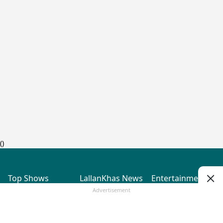
(
)
Top Shows
LallanKhas News
Entertainment
News
The Lallantop Show
Hindi Satire & Humor
Advertisement
Duniyadaari
Lallankhas Specials
Guest in the
Breaking News
Entertainment News
Newsroom
Top Political News
Hindi
Netanagri
Hindi
Top stories Cinema
Lallantop Baithki
Top History News
Entertainment Special