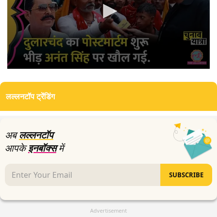
0
seconds
of
लल्लनटॉप ट्रेंडिंग
3
minutes,
17
seconds
अब
लल्लनटॉप
आपके
इनबॉक्स
में
SUBSCRIBE
Advertisement