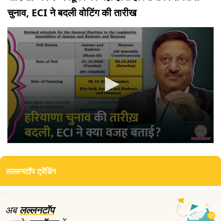
चुनाव, ECI ने बदली वोटिंग की तारीख
0
seconds
of
लल्लनटॉप ट्रेंडिंग
0
seconds
अब
लल्लनटॉप