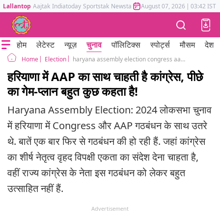
Lallantop
Aajtak
Indiatoday
Sportstak
Newstak
Mumbai Tak
August 07, 2026
Astrotak
|
03:42 IST
होम
लेटेस्ट
न्यूज़
चुनाव
पॉलिटिक्स
स्पोर्ट्स
मौसम
देश
Election
haryana assembly election congress aap alliance talks on seat sharing formula
Home
हरियाणा में AAP का साथ चाहती है कांग्रेस, पीछे
का गेम-प्लान बहुत कुछ कहता है!
Haryana Assembly Election: 2024 लोकसभा चुनाव
में हरियाणा में Congress और AAP गठबंधन के साथ उतरे
थे. बातें एक बार फिर से गठबंधन की हो रही हैं. जहां कांग्रेस
का शीर्ष नेतृत्व वृहद विपक्षी एकता का संदेश देना चाहता है,
वहीं राज्य कांग्रेस के नेता इस गठबंधन को लेकर बहुत
उत्साहित नहीं हैं.
Advertisement