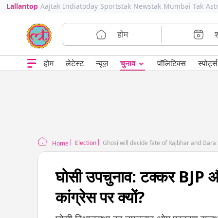
Lallantop
Aajtak
Indiatoday
Sportstak
Newstak
Mumbai Tak
Ast
होम
⌄
चुनाव
होम
लेटेस्ट
न्यूज़
पॉलिटिक्स
स्पोर्ट्स
Election
Ghosi will decide fate of Rajbhar and Dara
Home
घोसी उपचुनाव: टक्कर BJP 
कांग्रेस पर क्यों?