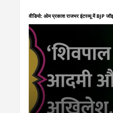
वीडियो: ओम प्रकाश राजभर इंटरव्यू में BJP जॉ