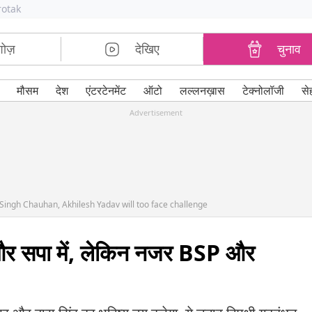
rotak
शोज़
देखिए
चुनाव
मौसम
देश
एंटरटेनमेंट
ऑटो
लल्लनख़ास
टेक्नोलॉजी
से
Advertisement
 Singh Chauhan, Akhilesh Yadav will too face challenge
और सपा में, लेकिन नजर BSP और