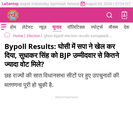
Lallantop
Aajtak
Indiatoday
Sportstak
Newstak
Mumbai Tak
August 09, 2026
Astrotak
|
07:54 IST
होम
लेटेस्ट
न्यूज़
चुनाव
पॉलिटिक्स
स्पोर्ट्स
मौसम
देश
Election
ghosi bypoll election results samajwadi party sudhakar singh won bjp uttar pradesh kerala west bengal
Home
Bypoll Results: घोसी में सपा ने खेल कर
दिया, सुधाकर सिंह को BJP उम्मीदवार से कितने
ज्यादा वोट मिले?
छह राज्यों की सात विधानसभा सीटों पर हुए उपचुनावों की
मतगणना पूरी हो चुकी है.
Advertisement