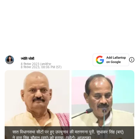
ज्योति जोशी
8 सितंबर 2023
(अपडेटेड:
8 सितंबर 2023
,
08:06 PM
IST)
सात विधानसभा सीटों पर हुए उपचुनाव की मतगणना पूरी. सुधाकर सिंह (बाएं)
ने दारा सिंह चौहान (दाएं) को हराया. (फोटो- आजतक)