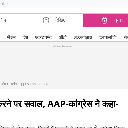
rotak
शोज़
देखिए
चुनाव
मौसम
देश
एंटरटेनमेंट
ऑटो
लल्लनख़ास
टेक्नोलॉजी
से
Advertisement
 after Delhi Opposition Slamps
ट करने पर सवाल, AAP-कांग्रेस ने कहा-