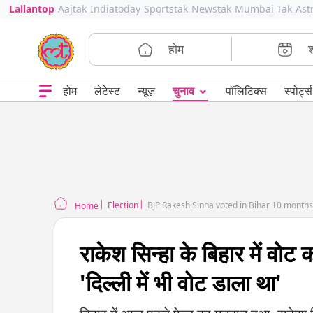
Lallantop
Aajtak
Indiatoday
Sportstak
Newstak
Mumbai Tak
Ast
होम
⌄
चुनाव
होम
लेटेस्ट
न्यूज़
पॉलिटिक्स
स्पोर्ट्स
Election
BJP Rakesh Sinha voted in Bihar 10 months
Home
राकेश सिन्हा के बिहार में वो
'दिल्ली में भी वोट डाला था'