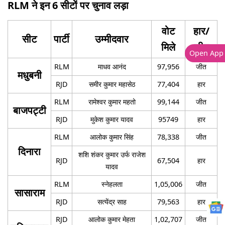
RLM ने इन 6 सीटों पर चुनाव लड़ा
वोट
हार/
सीट
पार्टी
उम्मीदवार
मिले
जीत
Open App
RLM
माधव आनंद
97,956
जीत
मधुबनी
RJD
समीर कुमार महासेठ
77,404
हार
RLM
रामेश्‍वर कुमार महतो
99,144
जीत
बाजपट्टी
RJD
मुकेश कुमार यादव
95749
हार
RLM
आलोक कुमार सिंह
78,338
जीत
दिनारा
शशि शंकर कुमार उर्फ राजेश
RJD
67,504
हार
यादव
RLM
स्नेहलता
1,05,006
जीत
सासाराम
RJD
सत्येंद्र साह
79,563
हार
RJD
आलोक कुमार मेहता
1,02,707
जीत