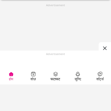
Advertisement
Advertisement
होम
शोज़
फटाफट
सुनिए
शॉर्ट्स
(
)
Top Shows
LallanKhas News
Entertainment
News
The Lallantop Show
Hindi Satire & Humor
Duniyadaari
Lallankhas Specials
Guest in the
Breaking News
Entertainment News