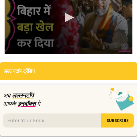
0
seconds
of
लल्लनटॉप ट्रेंडिंग
4
minutes,
5
seconds
अब
लल्लनटॉप
आपके
इनबॉक्स
में
SUBSCRIBE