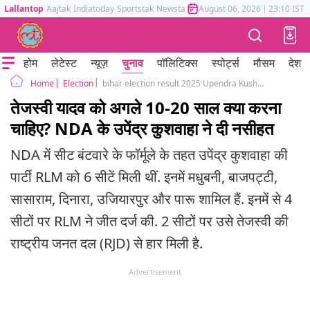
Lallantop
Aajtak
Indiatoday
Sportstak
Newstak
Mumbai Tak
August 06, 2026
Astrotak
|
23:10 IST
होम
लेटेस्ट
न्यूज़
चुनाव
पॉलिटिक्स
स्पोर्ट्स
मौसम
देश
Election
bihar election result 2025 Upendra Kushwaha rlm seats wins message to tejashwi yadav
Home
तेजस्वी यादव को अगले 10-20 साल क्या करना
चाहिए? NDA के उपेंद्र कुशवाहा ने दी नसीहत
NDA में सीट बंटवारे के फॉर्मूले के तहत उपेंद्र कुशवाहा की
पार्टी RLM को 6 सीटें मिली थीं. इनमें मधुबनी, बाजपट्टी,
सासाराम, दिनारा, उजियारपुर और पारू शामिल हैं. इनमें से 4
सीटों पर RLM ने जीत दर्ज की. 2 सीटों पर उसे तेजस्वी की
राष्ट्रीय जनत दल (RJD) से हार मिली है.
Advertisement