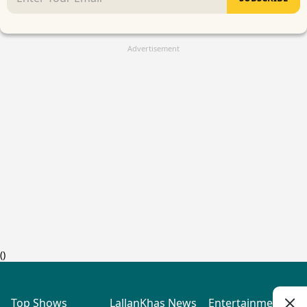
Advertisement
(
)
Top Shows
LallanKhas News
Entertainment