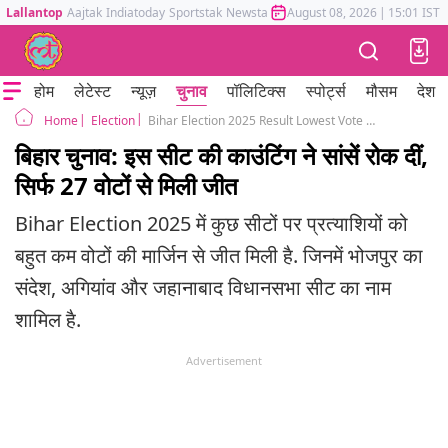
Lallantop
Aajtak
Indiatoday
Sportstak
Newstak
Mumbai Tak
August 08, 2026
Astrotak
|
15:01 IST
होम
लेटेस्ट
न्यूज़
चुनाव
पॉलिटिक्स
स्पोर्ट्स
मौसम
देश
Election
Bihar Election 2025 Result Lowest Vote Margin Seats JDU BJP RJD
Home
बिहार चुनाव: इस सीट की काउंटिंग ने सांसें रोक दीं,
सिर्फ 27 वोटों से मिली जीत
Bihar Election 2025 में कुछ सीटों पर प्रत्याशियों को
बहुत कम वोटों की मार्जिन से जीत मिली है. जिनमें भोजपुर का
संदेश, अगियांव और जहानाबाद विधानसभा सीट का नाम
शामिल है.
Advertisement