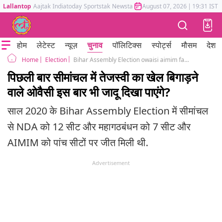
Lallantop
Aajtak
Indiatoday
Sportstak
Newstak
Mumbai Tak
August 07, 2026
Astrotak
|
19:31 IST
होम
लेटेस्ट
न्यूज़
चुनाव
पॉलिटिक्स
स्पोर्ट्स
मौसम
देश
Election
Bihar Assembly Election owaisi aimim factor seemanchal dent rjd congress muslim votes
Home
पिछली बार सीमांचल में तेजस्वी का खेल बिगाड़ने
वाले ओवैसी इस बार भी जादू दिखा पाएंगे?
साल 2020 के Bihar Assembly Election में सीमांचल
से NDA को 12 सीट और महागठबंधन को 7 सीट और
AIMIM को पांच सीटों पर जीत मिली थी.
Advertisement