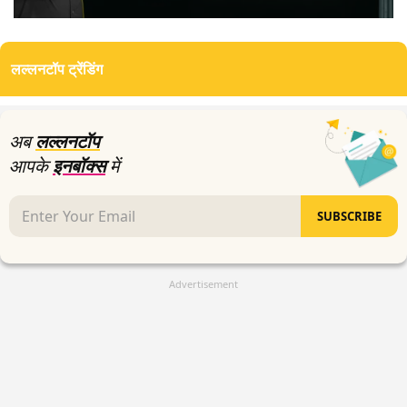
0
seconds
of
लल्लनटॉप ट्रेंडिंग
10
minutes,
18
seconds
अब
लल्लनटॉप
आपके
इनबॉक्स
में
SUBSCRIBE
Advertisement