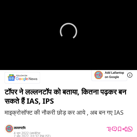
टॉपर ने लल्लनटॉप को बताया, कितना पढ़कर बन
सकते हैं IAS, IPS
माइक्रोसॉफ्ट की नौकरी छोड़ कर आये , अब बन गए IAS
लल्लनटॉप
4 जून 2022
(अपडेटेड:
7 जून 2022
,
03:37 PM
IST
)