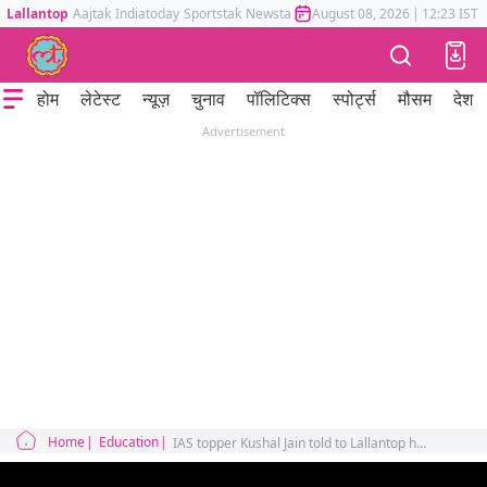
Lallantop
Aajtak
Indiatoday
Sportstak
Newstak
Mumbai Tak
August 08, 2026
Astrotak
|
12:23 IST
होम
लेटेस्ट
न्यूज़
चुनाव
पॉलिटिक्स
स्पोर्ट्स
मौसम
देश
Advertisement
Home
Education
IAS topper Kushal Jain told to Lallantop how much time studying IAS-IPS