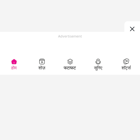
Advertisement
होम
शोज़
फटाफट
सुनिए
शॉर्ट्स
Top Shows
LallanKhas News
Entertainment
News
The Lallantop Show
Hindi Satire & Humor
Duniyadaari
Lallankhas Specials
Guest in the
Breaking News
Entertainment News
Newsroom
Top Political News
Hindi
Netanagri
Hindi
Top stories Cinema
Lallantop Baithki
Top History News
Entertainment Special
Kharcha Paani
Real Stories News
News
Aasan Bhasha Mein
Latest Political News
Top movies series
Social List
Top Literature News
review
Tarikh
Top Persons News
Latest Entertainment
Sehat
Top Profiles
News
The Cinema Show
Viral News