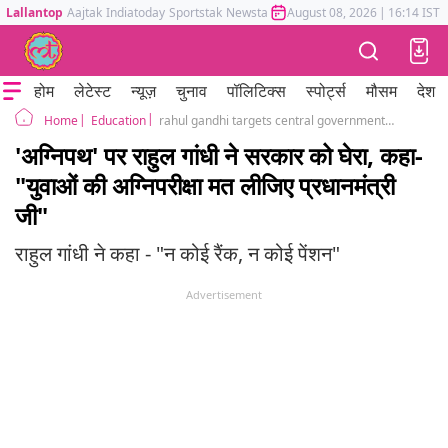
Lallantop
Aajtak
Indiatoday
Sportstak
Newstak
Mumbai Tak
August 08, 2026
Astrotak
|
16:14 IST
होम
लेटेस्ट
न्यूज़
चुनाव
पॉलिटिक्स
स्पोर्ट्स
मौसम
देश
Education
rahul gandhi targets central government over agneepath scheme
Home
'अग्निपथ' पर राहुल गांधी ने सरकार को घेरा, कहा-
"युवाओं की अग्निपरीक्षा मत लीजिए प्रधानमंत्री
जी"
राहुल गांधी ने कहा - "न कोई रैंक, न कोई पेंशन"
Advertisement