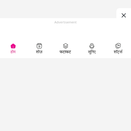
Advertisement
होम
शोज़
फटाफट
सुनिए
शॉर्ट्स
(
)
Top Shows
LallanKhas News
Entertainment
News
The Lallantop Show
Hindi Satire & Humor
Duniyadaari
Lallankhas Specials
Guest in the
Breaking News
Entertainment News
Newsroom
Top Political News
Hindi
Netanagri
Hindi
Top stories Cinema
Lallantop Baithki
Top History News
Entertainment Special
Kharcha Paani
Real Stories News
News
Aasan Bhasha Mein
Latest Political News
Top movies series
Social List
Top Literature News
review
Tarikh
Top Persons News
Latest Entertainment
Sehat
Top Profiles
News
The Cinema Show
Viral News
Business News
Technology
Top News