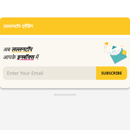
लल्लनटॉप ट्रेंडिंग
अब
लल्लनटॉप
आपके
इनबॉक्स
में
SUBSCRIBE
Advertisement