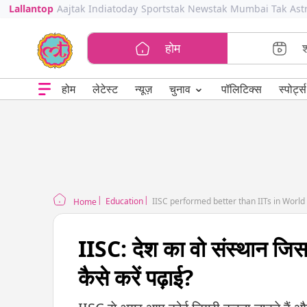
Lallantop
Aajtak
Indiatoday
Sportstak
Newstak
Mumbai Tak
Ast
होम
⌄
चुनाव
होम
लेटेस्ट
न्यूज़
पॉलिटिक्स
स्पोर्ट्स
Education
IISC performed better than IITs in World 
Home
IISC: देश का वो संस्थान जिसन
कैसे करें पढ़ाई?