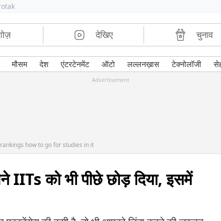
rotak
शोज़
देखिए
चुनाव
मौसम
देश
एंटरटेनमेंट
ऑटो
लल्लनख़ास
टेक्नोलॉजी
से
Advertisement
rankings how to go for studies in it
े IITs को भी पीछे छोड़ दिया, इसमें