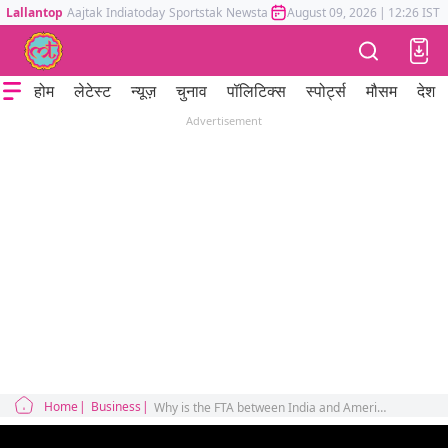
Lallantop
Aajtak
Indiatoday
Sportstak
Newstak
Mumbai Tak
August 09, 2026
Astrotak
|
12:26 IST
होम
लेटेस्ट
न्यूज़
चुनाव
पॉलिटिक्स
स्पोर्ट्स
मौसम
देश
Advertisement
Home
Business
Why is the FTA between India and America in trouble