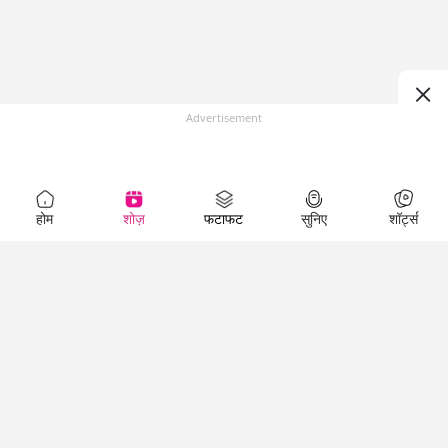
Advertisement
होम
शोज़
फटाफट
सुनिए
शॉर्ट्स
Top Shows
LallanKhas News
Entertainment
News
The Lallantop Show
Hindi Satire & Humor
Duniyadaari
Lallankhas Specials
Guest in the
Breaking News
Entertainment News
Newsroom
Top Political News
Hindi
Netanagri
Hindi
Top stories Cinema
Lallantop Baithki
Top History News
Entertainment Special
Kharcha Paani
Real Stories News
News
Aasan Bhasha Mein
Latest Political News
Top movies series
Social List
Top Literature News
review
Tarikh
Top Persons News
Latest Entertainment
Sehat
Top Profiles
News
The Cinema Show
Viral News