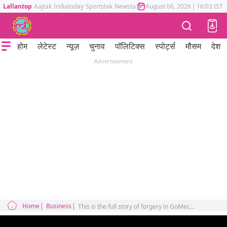
Lallantop
Aajtak
Indiatoday
Sportstak
Newstak
Mumbai Tak
August 06, 2026
Astrotak
|
16:03 IST
होम
लेटेस्ट
न्यूज़
चुनाव
पॉलिटिक्स
स्पोर्ट्स
मौसम
देश
Advertisement
Home
Business
This is the full story of forgery in GoMechanic