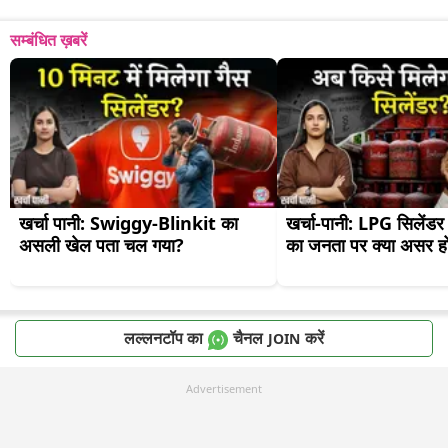
सम्बंधित ख़बरें
खर्चा पानी: Swiggy-Blinkit का 
खर्चा-पानी: LPG सिलेंडर 
असली खेल पता चल गया?
का जनता पर क्या असर ह
लल्लनटॉप का
चैनल
करें
JOIN
Advertisement