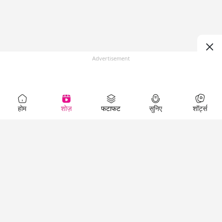
Advertisement
होम
शोज़
फटाफट
सुनिए
शॉर्ट्स
Top Shows
LallanKhas News
Entertainment
News
The Lallantop Show
Hindi Satire & Humor
Duniyadaari
Lallankhas Specials
Guest in the
Breaking News
Entertainment News
Newsroom
Top Political News
Hindi
Netanagri
Hindi
Top stories Cinema
Lallantop Baithki
Top History News
Entertainment Special
Kharcha Paani
Real Stories News
News
Aasan Bhasha Mein
Latest Political News
Top movies series
Social List
Top Literature News
review
Tarikh
Top Persons News
Latest Entertainment
Sehat
Top Profiles
News
The Cinema Show
Viral News