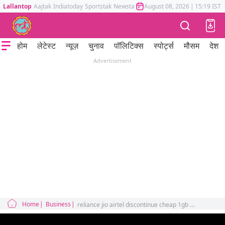
Lallantop
Aajtak
Indiatoday
Sportstak
Newstak
Mumbai Tak
August 08, 2026
Astrotak
|
15:19 IST
होम
लेटेस्ट
न्यूज़
चुनाव
पॉलिटिक्स
स्पोर्ट्स
मौसम
देश
Advertisement
Home
Business
reliance jio airtel discontinue cheap 1gb plans impact on users