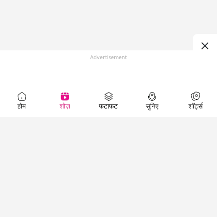
Advertisement
होम
शोज़
फटाफट
सुनिए
शॉर्ट्स
Top Shows
LallanKhas News
Entertainment
News
The Lallantop Show
Hindi Satire & Humor
Duniyadaari
Lallankhas Specials
Guest in the
Breaking News
Entertainment News
Newsroom
Top Political News
Hindi
Netanagri
Hindi
Top stories Cinema
Lallantop Baithki
Top History News
Entertainment Special
Kharcha Paani
Real Stories News
News
Aasan Bhasha Mein
Latest Political News
Top movies series
Social List
Top Literature News
review
Tarikh
Top Persons News
Latest Entertainment
Sehat
Top Profiles
News
The Cinema Show
Viral News