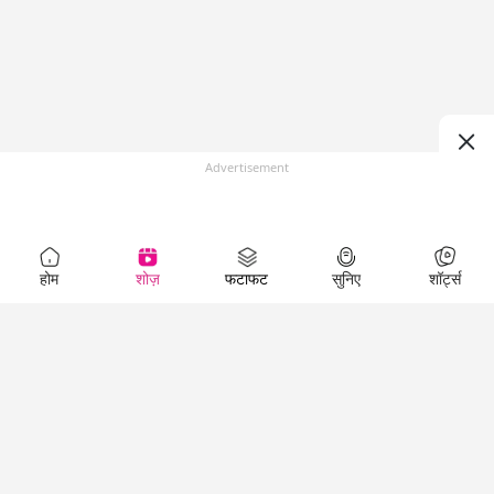
Advertisement
होम
शोज़
फटाफट
सुनिए
शॉर्ट्स
Top Shows
LallanKhas News
Entertainment
News
The Lallantop Show
Hindi Satire & Humor
Duniyadaari
Lallankhas Specials
Guest in the
Breaking News
Entertainment News
Newsroom
Top Political News
Hindi
Netanagri
Hindi
Top stories Cinema
Lallantop Baithki
Top History News
Entertainment Special
Kharcha Paani
Real Stories News
News
Aasan Bhasha Mein
Latest Political News
Top movies series
Social List
Top Literature News
review