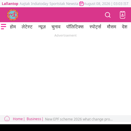
Lallantop
Aajtak
Indiatoday
Sportstak
Newstak
Mumbai Tak
August 08, 2026
Astrotak
|
03:03 IST
होम
लेटेस्ट
न्यूज़
चुनाव
पॉलिटिक्स
स्पोर्ट्स
मौसम
देश
Advertisement
Home
Business
New EPF scheme 2026 what change provident fund saving