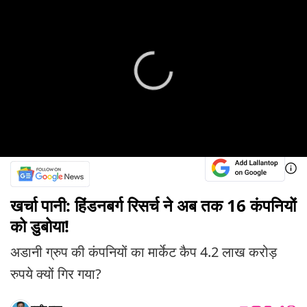
खर्चा पानी: हिंडनबर्ग रिसर्च ने अब तक 16 कंपनियों
को डुबोया!
अडानी ग्रुप की कंपनियों का मार्केट कैप 4.2 लाख करोड़
रुपये क्यों गिर गया?