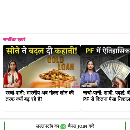
सम्बंधित ख़बरें
खर्चा-पानी: भारतीय अब गोल्ड लोन की 
खर्चा-पानी: शादी, पढ़ाई, ब
तरफ क्यों बढ़ रहे हैं?
PF से कितना पैसा निकाल 
लल्लनटॉप का
चैनल
करें
JOIN