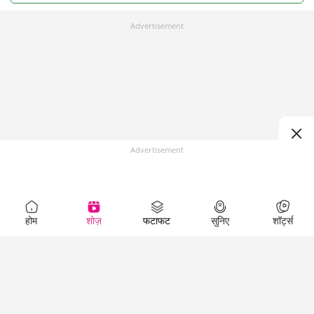
Advertisement
Advertisement
होम
शोज़
फटाफट
सुनिए
शॉर्ट्स
Top Shows
LallanKhas News
Entertainment
News
The Lallantop Show
Hindi Satire & Humor
Duniyadaari
Lallankhas Specials
Guest in the
Breaking News
Entertainment News
Newsroom
Top Political News
Hindi