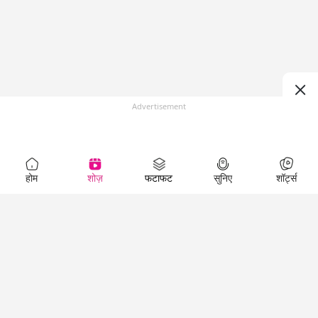
Advertisement
होम
शोज़
फटाफट
सुनिए
शॉर्ट्स
Top Shows
LallanKhas News
Entertainment
News
The Lallantop Show
Hindi Satire & Humor
Duniyadaari
Lallankhas Specials
Guest in the
Breaking News
Entertainment News
Newsroom
Top Political News
Hindi
Netanagri
Hindi
Top stories Cinema
Lallantop Baithki
Top History News
Entertainment Special
Kharcha Paani
Real Stories News
News
Aasan Bhasha Mein
Latest Political News
Top movies series
Social List
Top Literature News
review