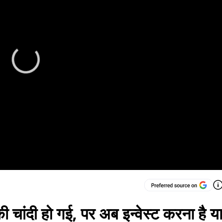
की चांदी हो गई, पर अब इन्वेस्ट करना है य