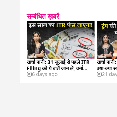
सम्बंधित ख़बरें
खर्चा पानी: 31 जुलाई से पहले ITR
खर्चा पानी
Filing की ये बातें जान लें, वर्ना
क्या-क्या स
6 days ago
21 da
रिफंड नहीं मिलेगा