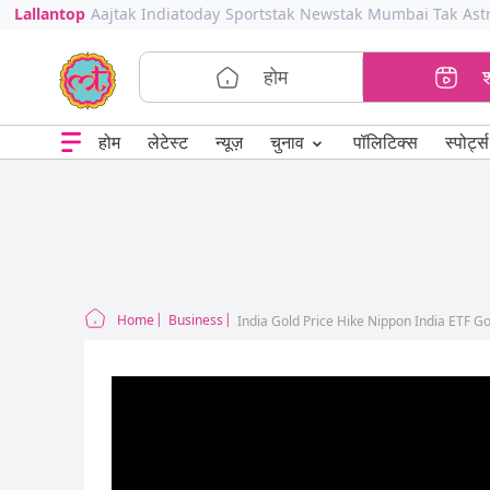
Lallantop
Aajtak
Indiatoday
Sportstak
Newstak
Mumbai Tak
Ast
होम
⌄
चुनाव
होम
लेटेस्ट
न्यूज़
पॉलिटिक्स
स्पोर्ट्स
Home
Business
India Gold Price Hike Nippon India ETF G