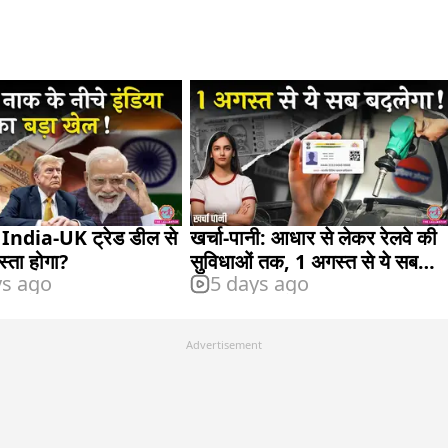
: India-UK ट्रेड डील से
खर्चा-पानी: आधार से लेकर रेलवे की
स्ता होगा?
सुविधाओं तक, 1 अगस्त से ये सब
ys ago
5 days ago
बदलाव होंगे
Advertisement