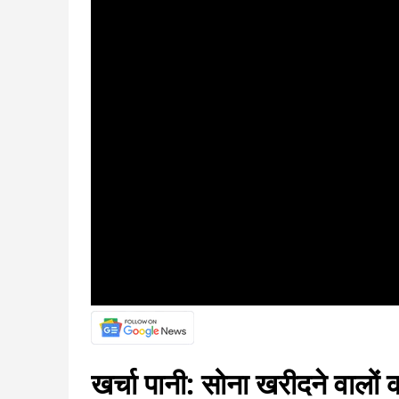
खर्चा पानी: सोना खरीदने वालों 