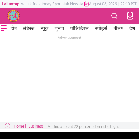
Lallantop
Aajtak
Indiatoday
Sportstak
Newstak
Mumbai Tak
August 08, 2026
Astrotak
|
22:10 IST
होम
लेटेस्ट
न्यूज़
चुनाव
पॉलिटिक्स
स्पोर्ट्स
मौसम
देश
Advertisement
Home
Business
Air India to cut 22 percent domestic flights high fuel prices Iran US war