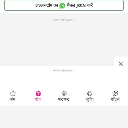
लल्लनटॉप का
चैनल
करें
JOIN
Advertisement
Advertisement
होम
शोज़
फटाफट
सुनिए
शॉर्ट्स
Top Shows
LallanKhas News
Entertainment
News
The Lallantop Show
Hindi Satire & Humor