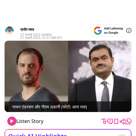
प्रदीप यादव
27 जनवरी 2023
(अपडेटेड:
27 जनवरी 2023
,
01:57 AM
IST)
नाथन एंडरसन और गौतम अडानी (फोटो: आज तक)
Listen Story