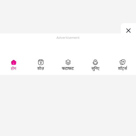
Advertisement
होम
शोज़
फटाफट
सुनिए
शॉर्ट्स
(
)
Top Shows
LallanKhas News
Entertainment
News
The Lallantop Show
Hindi Satire & Humor
Duniyadaari
Lallankhas Specials
Guest in the
Breaking News
Entertainment News
Newsroom
Top Political News
Hindi
Netanagri
Hindi
Top stories Cinema
Lallantop Baithki
Top History News
Entertainment Special
Kharcha Paani
Real Stories News
News
Aasan Bhasha Mein
Latest Political News
Top movies series
Social List
Top Literature News
review
Tarikh
Top Persons News
Latest Entertainment
Sehat
Top Profiles
News