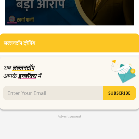
0
seconds
of
लल्लनटॉप ट्रेंडिंग
7
minutes,
34
seconds
अब
लल्लनटॉप
आपके
इनबॉक्स
में
SUBSCRIBE
Advertisement