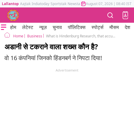
Lallantop
Aajtak
Indiatoday
Sportstak
Newstak
Mumbai Tak
August 07, 2026
Astrotak
|
08:40 IST
होम
लेटेस्ट
न्यूज़
चुनाव
पॉलिटिक्स
स्पोर्ट्स
मौसम
देश
Business
What is Hindenburg Research, that accused Adani Group of stock manipulation, fraud?, nathan anderson profile
Home
अडानी से टकराने वाला शख्स कौन है?
वो 16 कंपनियां जिनको हिंडनबर्ग ने निपटा दिया!
Advertisement