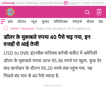
Lallantop
Aajtak
Indiatoday
Sportstak
Newstak
Mumbai Tak
August 07, 2026
Astrotak
|
19:26 IST
होम
लेटेस्ट
न्यूज़
चुनाव
पॉलिटिक्स
स्पोर्ट्स
मौसम
देश
Business
Rupee rises 40 paise to 95.20 against US dollar, why rupee rises?
Home
डॉलर के मुकाबले रुपया 40 पैसे चढ़ गया, इन
वजहों से आई तेजी
USD to INR: इंटरबैंक फॉरेक्स करेंसी मार्केट में अमेरिकी
डॉलर के मुकाबले रुपया आज 95.36 रुपये पर खुला. कुछ देर
बाद कारोबार के दौरान 95.20 रुपये तक पहुंच गया. यह
पिछले बंद भाव से 40 पैसे ज्यादा है.
Advertisement