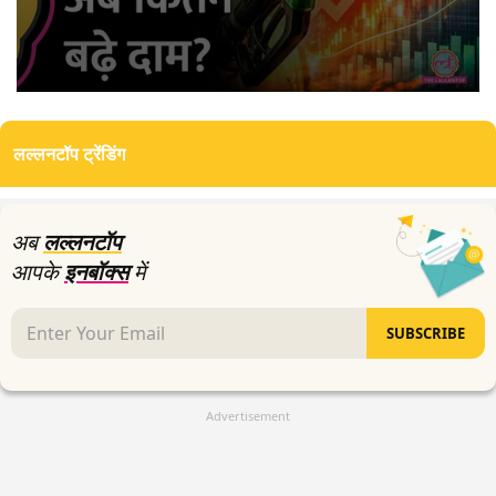
0
seconds
of
लल्लनटॉप ट्रेंडिंग
5
minutes,
2
seconds
अब
लल्लनटॉप
आपके
इनबॉक्स
में
SUBSCRIBE
Advertisement