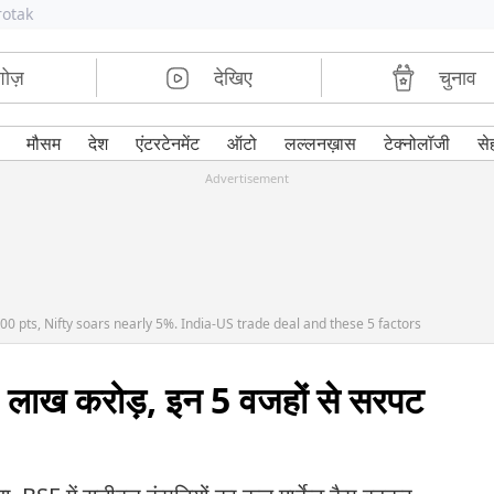
rotak
शोज़
देखिए
चुनाव
मौसम
देश
एंटरटेनमेंट
ऑटो
लल्लनख़ास
टेक्नोलॉजी
से
Advertisement
0 pts, Nifty soars nearly 5%. India-US trade deal and these 5 factors
 13 लाख करोड़, इन 5 वजहों से सरपट