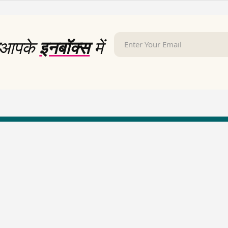
आपके
इनबॉक्स
में
LallanKhas News
Entertainment New
Hindi Satire & Humor
Entertainment News Hindi
Lallankhas Specials
Top stories Cinema
Breaking News
Entertainment Special New
Top Political News Hindi
Top movies series review
Top History News
Latest Entertainment News
Real Stories News