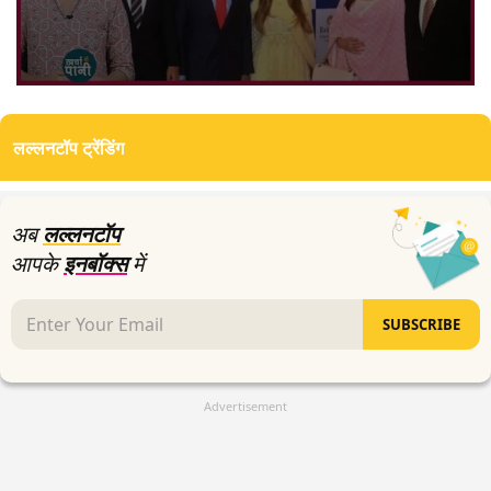
0
seconds
of
लल्लनटॉप ट्रेंडिंग
0
seconds
अब
लल्लनटॉप
आपके
इनबॉक्स
में
SUBSCRIBE
Advertisement