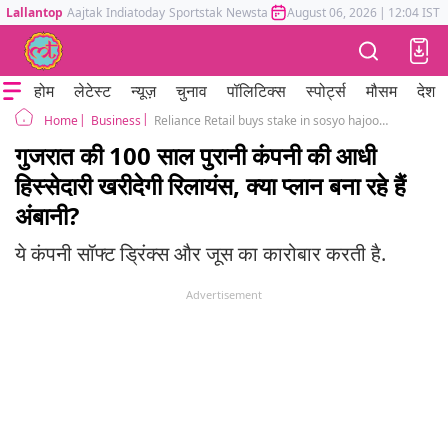
Lallantop
Aajtak
Indiatoday
Sportstak
Newstak
Mumbai Tak
August 06, 2026
Astrotak
|
12:04 IST
होम
लेटेस्ट
न्यूज़
चुनाव
पॉलिटिक्स
स्पोर्ट्स
मौसम
देश
Business
Reliance Retail buys stake in sosyo hajoori from Gujarat
Home
गुजरात की 100 साल पुरानी कंपनी की आधी
हिस्सेदारी खरीदेगी रिलायंस, क्या प्लान बना रहे हैं
अंबानी?
ये कंपनी सॉफ्ट ड्रिंक्स और जूस का कारोबार करती है.
Advertisement