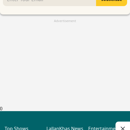
Advertisement
(
)
Top Shows
LallanKhas News
Entertainment