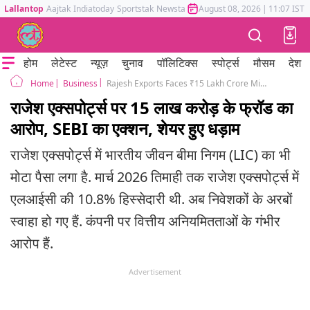
Lallantop
Aajtak
Indiatoday
Sportstak
Newstak
Mumbai Tak
August 08, 2026
Astrotak
|
11:07 IST
होम
लेटेस्ट
न्यूज़
चुनाव
पॉलिटिक्स
स्पोर्ट्स
मौसम
देश
Business
Rajesh Exports Faces ₹15 Lakh Crore Misreporting Allegations; Investors Lose Billions, LIC Has Major Exposure
Home
राजेश एक्सपोर्ट्स पर 15 लाख करोड़ के फ्रॉड का
आरोप, SEBI का एक्शन, शेयर हुए धड़ाम
राजेश एक्सपोर्ट्स में भारतीय जीवन बीमा निगम (LIC) का भी
मोटा पैसा लगा है. मार्च 2026 तिमाही तक राजेश एक्सपोर्ट्स में
एलआईसी की 10.8% हिस्सेदारी थी. अब निवेशकों के अरबों
स्वाहा हो गए हैं. कंपनी पर वित्तीय अनियमितताओं के गंभीर
आरोप हैं.
Advertisement