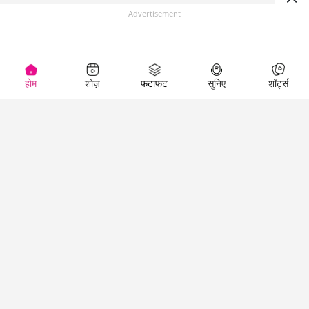
Advertisement
होम
शोज़
फटाफट
सुनिए
शॉर्ट्स
(
)
Top Shows
LallanKhas News
Entertainment
News
The Lallantop Show
Hindi Satire & Humor
Duniyadaari
Lallankhas Specials
Guest in the
Breaking News
Entertainment News
Newsroom
Top Political News
Hindi
Netanagri
Hindi
Top stories Cinema
Lallantop Baithki
Top History News
Entertainment Special
Kharcha Paani
Real Stories News
News
Aasan Bhasha Mein
Latest Political News
Top movies series
Social List
Top Literature News
review
Tarikh
Top Persons News
Latest Entertainment
Sehat
Top Profiles
News
The Cinema Show
Viral News
Business News
Technology
Top News
News
Business News in
Breaking News Hindi
Hindi
Top News Hindi
Latest Business News
Technology News in
Latest News Hindi