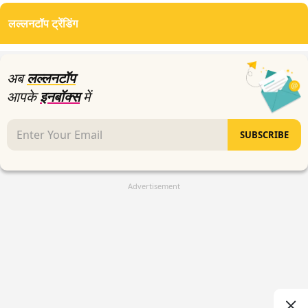
seconds
of
लल्लनटॉप ट्रेंडिंग
3
minutes,
7
seconds
अब
लल्लनटॉप
आपके
इनबॉक्स
में
SUBSCRIBE
Advertisement