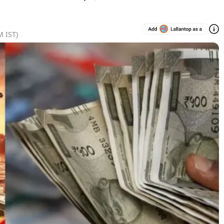
M
IST)