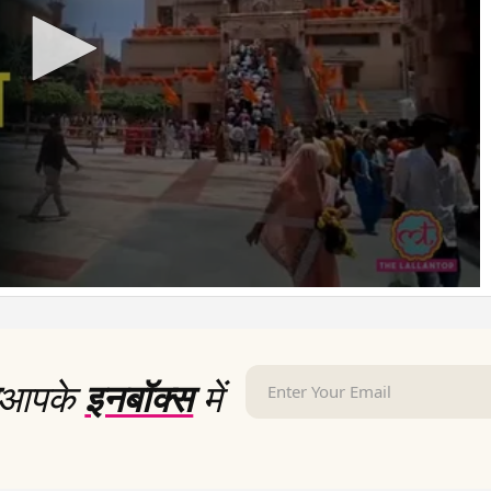
आपके
इनबॉक्स
में