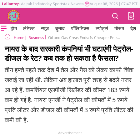
Lallantop
Aajtak
Indiatoday
Sportstak
Newstak
Mumbai Tak
August 08, 2026
Astrotak
|
07:47 IST
होम
लेटेस्ट
न्यूज़
चुनाव
पॉलिटिक्स
स्पोर्ट्स
मौसम
देश
Business
Oil and Gas Crisis Ends: Is Cheaper Petrol on the Way?
Home
नायरा के बाद सरकारी कंपनियां भी घटाएंगी पेट्रोल-
डीजल के रेट? कब तक हो सकता है फैसला?
तीन हफ्ते पहले तक देश में तेल और गैस को लेकर काफी चिंता
जताई जा रही थी. लेकिन अब हालात पूरी तरह से बदले नजर
आ रहे हैं. कमर्शियल एलपीजी सिलेंडर की कीमत 183 रुपये
कम हो गई है. नायरा एनर्जी ने पेट्रोल की कीमतों में 5 रुपये
प्रति लीटर और डीजल की कीमतों में 3 रुपये प्रति लीटर की
कमी की है.
Advertisement