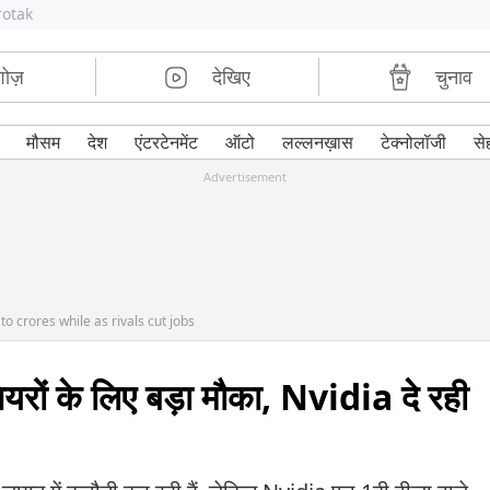
rotak
शोज़
देखिए
चुनाव
मौसम
देश
एंटरटेनमेंट
ऑटो
लल्लनख़ास
टेक्नोलॉजी
से
Advertisement
to crores while as rivals cut jobs
ियरों के लिए बड़ा मौका, Nvidia दे रही