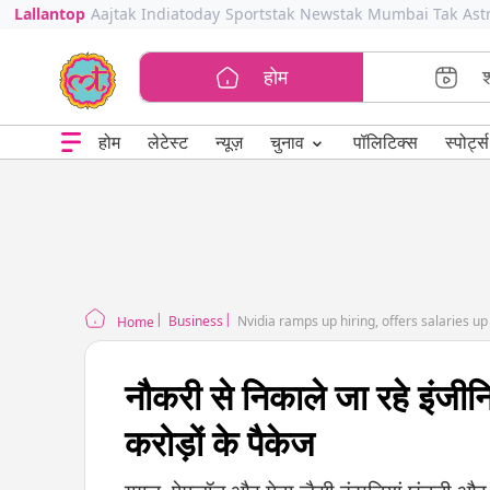
Lallantop
Aajtak
Indiatoday
Sportstak
Newstak
Mumbai Tak
Ast
होम
⌄
चुनाव
होम
लेटेस्ट
न्यूज़
पॉलिटिक्स
स्पोर्ट्स
Business
Nvidia ramps up hiring, offers salaries up 
Home
नौकरी से निकाले जा रहे इंजीन
करोड़ों के पैकेज