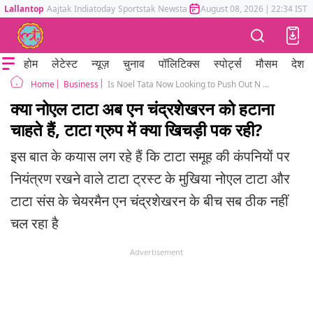
Lallantop
Aajtak
Indiatoday
Sportstak
Newstak
Mumbai Tak
August 08, 2026
Astrotak
|
22:34 IST
होम
लेटेस्ट
न्यूज़
चुनाव
पॉलिटिक्स
स्पोर्ट्स
मौसम
देश
Business
Is Noel Tata Now Looking to Push Out N Chandrasekaran? What’s Brewing Inside the Tata Group?
Home
क्या नोएल टाटा अब एन चंद्रशेखरन को हटाना
चाहते हैं, टाटा ग्रुप में क्या खिचड़ी पक रही?
इस बात के कयास लग रहे हैं कि टाटा समूह की कंपनियों पर
नियंत्रण रखने वाले टाटा ट्रस्ट के मुखिया नोएल टाटा और
टाटा संस के चेयरमैन एन चंद्रशेखरन के बीच सब ठीक नहीं
चल रहा है
Advertisement