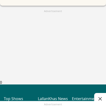
Advertisement
(
)
Top Shows
LallanKhas News
Entertainment
News
The Lallantop Show
Hindi Satire & Humor
Advertisement