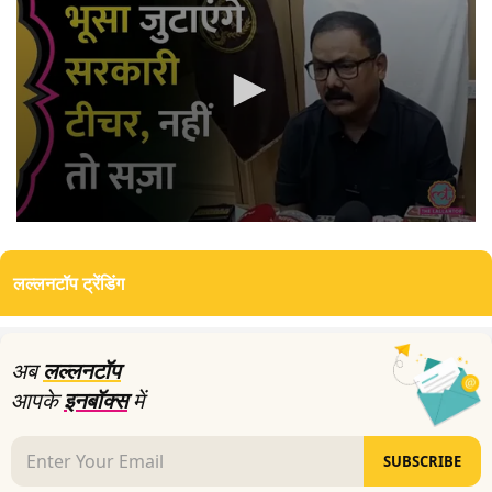
0
seconds
of
लल्लनटॉप ट्रेंडिंग
0
seconds
अब
लल्लनटॉप
आपके
इनबॉक्स
में
SUBSCRIBE