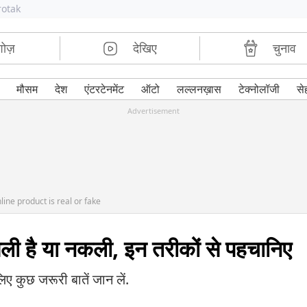
rotak
शोज़
देखिए
चुनाव
मौसम
देश
एंटरटेनमेंट
ऑटो
लल्लनख़ास
टेक्नोलॉजी
से
Advertisement
line product is real or fake
 है या नकली, इन तरीकों से पहचानिए
ए कुछ जरूरी बातें जान लें.