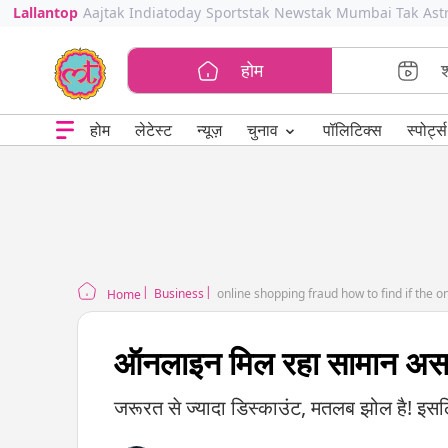
Lallantop
Aajtak
Indiatoday
Sportstak
Newstak
Mumbai Tak
Ast
होम
⌄
चुनाव
होम
लेटेस्ट
न्यूज़
पॉलिटिक्स
स्पोर्ट्स
Business
online shopping fraud how to find if the on
Home
ऑनलाइन मिल रहा सामान असली
जरूरत से ज्यादा डिस्काउंट, मतलब झोल है! इसलि