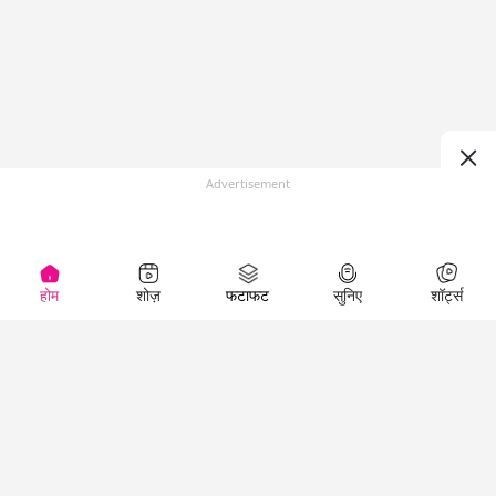
Advertisement
होम
शोज़
फटाफट
सुनिए
शॉर्ट्स
(
)
Top Shows
LallanKhas News
Entertainment
News
The Lallantop Show
Hindi Satire & Humor
Duniyadaari
Lallankhas Specials
Guest in the
Breaking News
Entertainment News
Newsroom
Top Political News
Hindi
Netanagri
Hindi
Top stories Cinema
Lallantop Baithki
Top History News
Entertainment Special