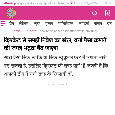
Lallantop
Aajtak
Indiatoday
Sportstak
Newstak
Mumbai Tak
August 09, 2026
Astrotak
|
05:29 IST
होम
लेटेस्ट
न्यूज़
चुनाव
पॉलिटिक्स
स्पोर्ट्स
मौसम
देश
Business
how to do asset allocation while starting investment
Home
क्रिकेट से समझें निवेश का खेल, वर्ना पैसा कमाने
की जगह भट्ठा बैठ जाएगा
सारा पैसा सिर्फ स्टॉक या सिर्फ म्यूचुअल फंड में लगाना भारी
पड़ सकता है. इसलिए क्रिकेट की तरह यहां भी जरूरी है कि
आपकी टीम में सभी तरह के खिलाड़ी हों.
Advertisement