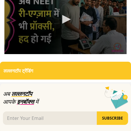
0
seconds
of
लल्लनटॉप ट्रेंडिंग
5
minutes,
8
seconds
अब
लल्लनटॉप
आपके
इनबॉक्स
में
SUBSCRIBE