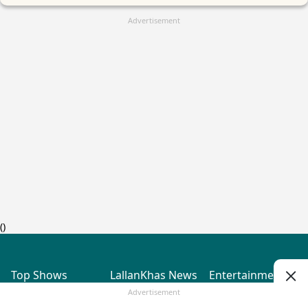
Advertisement
(
)
Top Shows
LallanKhas News
Entertainment
News
The Lallantop Show
Hindi Satire & Humor
Advertisement
Duniyadaari
Lallankhas Specials