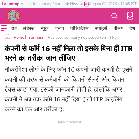
Lallantop
Aajtak
Indiatoday
Sportstak
Newstak
Mumbai Tak
August 09, 2026
Astrotak
|
12:45 IST
होम
लेटेस्ट
न्यूज़
चुनाव
पॉलिटिक्स
स्पोर्ट्स
मौसम
देश
Business
Has your company not issued Form 16 yet? Will your ITR filing get stuck?
Home
कंपनी से फॉर्म 16 नहीं मिला तो इसके बिना ही ITR
भरने का तरीका जान लीजिए
नौकरीपेशा लोगों के लिए फॉर्म 16 कंपनी जारी करती है. इसमें
कंपनी की तरफ से कर्मचारी को कितनी सैलरी और कितना
टैक्स काटा गया, इसकी जानकारी होती है. हालांकि अगर
कंपनी ने अब तक फॉर्म 16 नहीं दिया है तो ITR फाइलिंग
करने का एक और तरीका है.
Advertisement