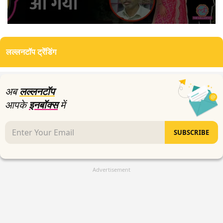
0
seconds
of
लल्लनटॉप ट्रेंडिंग
0
seconds
अब
लल्लनटॉप
आपके
इनबॉक्स
में
SUBSCRIBE
Advertisement