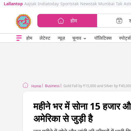
Lallantop
Aajtak
Indiatoday
Sportstak
Newstak
Mumbai Tak
Ast
होम
⌄
चुनाव
होम
लेटेस्ट
न्यूज़
पॉलिटिक्स
स्पोर्ट्स
Business
Gold Fall by ₹15,000 and Silver by ₹40,00
Home
महीने भर में सोना 15 हजार औ
अमेरिका से जुड़ी है