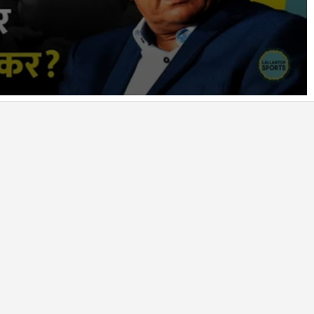
आपके
इनबॉक्स
में
LallanKhas News
Entertainment New