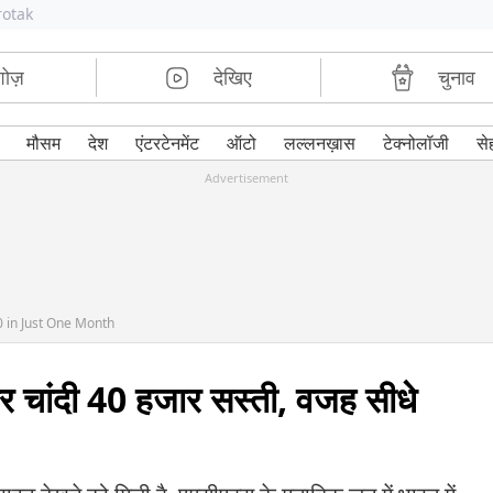
rotak
शोज़
देखिए
चुनाव
मौसम
देश
एंटरटेनमेंट
ऑटो
लल्लनख़ास
टेक्नोलॉजी
से
Advertisement
0 in Just One Month
र चांदी 40 हजार सस्ती, वजह सीधे