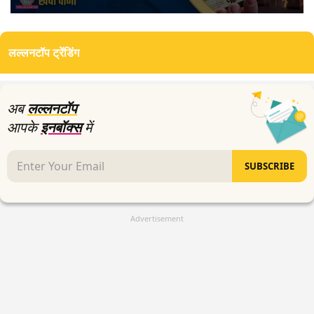
0
seconds
of
लल्लनटॉप ट्रेंडिंग
10
minutes,
33
seconds
अब
लल्लनटॉप
आपके
इनबॉक्स
में
SUBSCRIBE
Advertisement