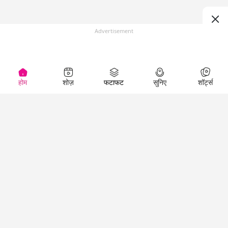
Advertisement
होम
शोज़
फटाफट
सुनिए
शॉर्ट्स
(
)
Top Shows
LallanKhas News
Entertainment
News
The Lallantop Show
Hindi Satire & Humor
Duniyadaari
Lallankhas Specials
Guest in the
Breaking News
Entertainment News
Newsroom
Top Political News
Hindi
Netanagri
Hindi
Top stories Cinema
Lallantop Baithki
Top History News
Entertainment Special
Kharcha Paani
Real Stories News
News
Aasan Bhasha Mein
Latest Political News
Top movies series
Social List
Top Literature News
review
Tarikh
Top Persons News
Latest Entertainment
Sehat
Top Profiles
News
The Cinema Show
Viral News
Business News
Technology
Top News