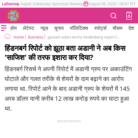
Lallantop
Aajtak
Indiatoday
Sportstak
Newstak
Mumbai Tak
August 08, 2026
Astrotak
|
06:07 IST
होम
लेटेस्ट
न्यूज़
चुनाव
पॉलिटिक्स
स्पोर्ट्स
मौसम
देश
Business
gautam adani terms hindenberg report fake said Indian Market Target
Home
हिंडनबर्ग रिपोर्ट को झूठा बता अडानी ने अब किस
'साजिश' की तरफ इशारा कर दिया?
हिंडनबर्ग रिसर्च ने अपनी रिपोर्ट में अडानी ग्रुप पर अकाउंटिंग
घोटाले और गलत तरीके से शेयरों के दाम बढ़ाने का आरोप
लगाया था. रिपोर्ट आने के बाद अडानी ग्रुप के शेयरों में 145
अरब डॉलर यानी करीब 12 लाख करोड़ रुपये का घाटा हुआ
था.
Advertisement