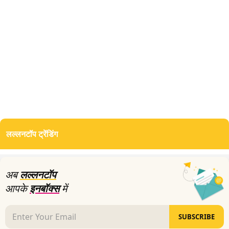
लल्लनटॉप ट्रेंडिंग
अब
लल्लनटॉप
आपके
इनबॉक्स
में
SUBSCRIBE