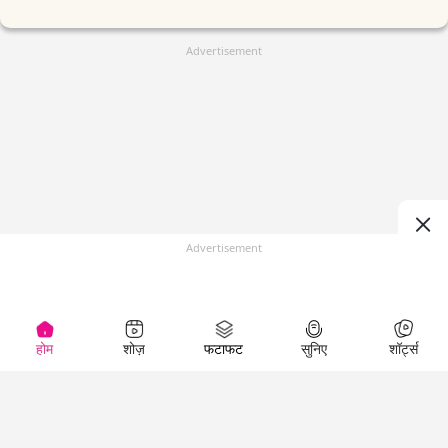
Advertisement
Advertisement
होम
शोज़
फटाफट
सुनिए
शॉर्ट्स
(
)
Top Shows
LallanKhas News
Entertainment
News
The Lallantop Show
Hindi Satire & Humor