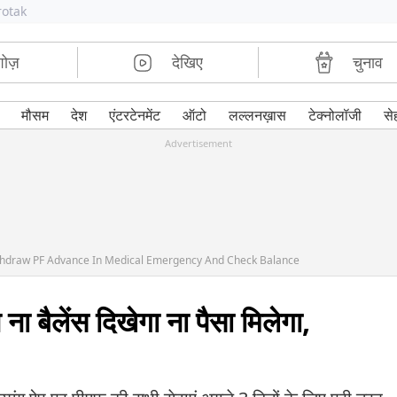
rotak
शोज़
देखिए
चुनाव
मौसम
देश
एंटरटेनमेंट
ऑटो
लल्लनख़ास
टेक्नोलॉजी
से
Advertisement
thdraw PF Advance In Medical Emergency And Check Balance
 बैलेंस दिखेगा ना पैसा मिलेगा,