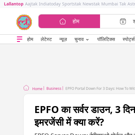
Lallantop
Aajtak
Indiatoday
Sportstak
Newstak
Mumbai Tak
Ast
होम
⌄
चुनाव
होम
लेटेस्ट
न्यूज़
पॉलिटिक्स
स्पोर्ट्स
Business
EPFO Portal Down For 3 Days: How To Wi
Home
EPFO का सर्वर डाउन, 3 दिन ना
इमरजेंसी में क्या करें?