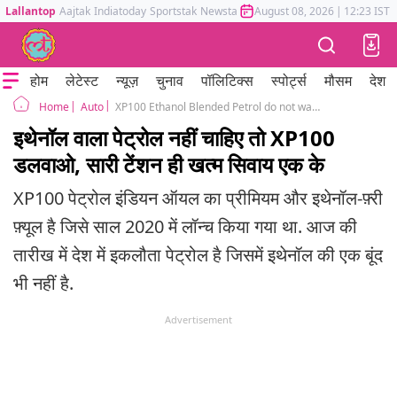
Lallantop
Aajtak
Indiatoday
Sportstak
Newstak
Mumbai Tak
August 08, 2026
Astrotak
|
12:23 IST
होम
लेटेस्ट
न्यूज़
चुनाव
पॉलिटिक्स
स्पोर्ट्स
मौसम
देश
Auto
XP100 Ethanol Blended Petrol do not want to use e20 fuel in your car use
Home
इथेनॉल वाला पेट्रोल नहीं चाहिए तो XP100
डलवाओ, सारी टेंशन ही खत्म सिवाय एक के
XP100 पेट्रोल इंडियन ऑयल का प्रीमियम और इथेनॉल-फ़्री
फ़्यूल है जिसे साल 2020 में लॉन्च किया गया था. आज की
तारीख में देश में इकलौता पेट्रोल है जिसमें इथेनॉल की एक बूंद
भी नहीं है.
Advertisement