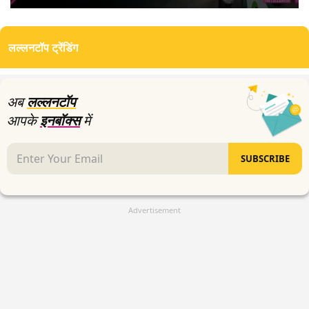
0
seconds
of
लल्लनटॉप ट्रेंडिंग
0
seconds
अब
लल्लनटॉप
आपके
इनबॉक्स
में
SUBSCRIBE
Advertisement