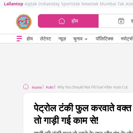
Lallantop
Aajtak
Indiatoday
Sportstak
Newstak
Mumbai Tak
Ast
होम
⌄
चुनाव
होम
लेटेस्ट
न्यूज़
पॉलिटिक्स
स्पोर्ट्स
Auto
Why You Should Not Fill Fuel After Auto Cut
Home
पेट्रोल टंकी फुल करवाते वक्त
तो गाड़ी गई काम से!