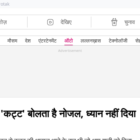
rotak
शोज़
देखिए
चुनाव
मौसम
देश
एंटरटेनमेंट
ऑटो
लल्लनख़ास
टेक्नोलॉजी
से
Advertisement
 'कट्ट' बोलता है नोजल, ध्यान नहीं दिया