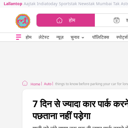
Lallantop
Aajtak
Indiatoday
Sportstak
Newstak
Mumbai Tak
Ast
होम
⌄
चुनाव
होम
लेटेस्ट
न्यूज़
पॉलिटिक्स
स्पोर्ट्स
Auto
things to know before parking your car for lon
Home
7 दिन से ज्यादा कार पार्क कर
पछताना नहीं पड़ेगा