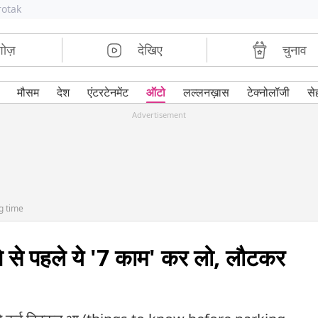
rotak
शोज़
देखिए
चुनाव
मौसम
देश
एंटरटेनमेंट
ऑटो
लल्लनख़ास
टेक्नोलॉजी
से
Advertisement
g time
ने से पहले ये '7 काम' कर लो, लौटकर