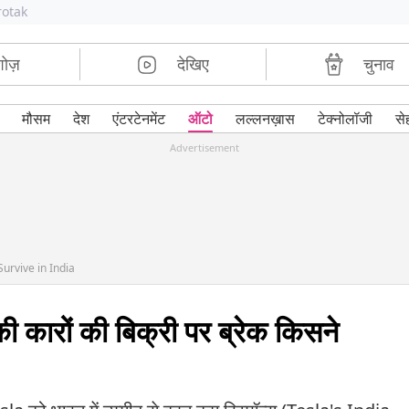
rotak
शोज़
देखिए
चुनाव
मौसम
देश
एंटरटेनमेंट
ऑटो
लल्लनख़ास
टेक्नोलॉजी
से
Advertisement
Survive in India
कारों की बिक्री पर ब्रेक किसने