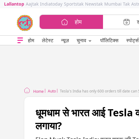
Lallantop
Aajtak
Indiatoday
Sportstak
Newstak
Mumbai Tak
Ast
होम
⌄
चुनाव
होम
लेटेस्ट
न्यूज़
पॉलिटिक्स
स्पोर्ट्स
Auto
Tesla's India has only 600 orders till date can 
Home
धूमधाम से भारत आई Tesla की 
लगाया?