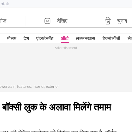
rotak
शोज़
देखिए
चुनाव
मौसम
देश
एंटरटेनमेंट
ऑटो
लल्लनख़ास
टेक्नोलॉजी
से
Advertisement
wertrain, features, interior, exterior
ॉक्सी लुक के अलावा मिलेंगे तमाम