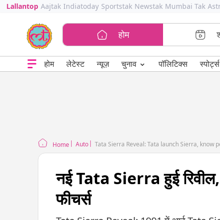
Lallantop
Aajtak
Indiatoday
Sportstak
Newstak
Mumbai Tak
Ast
होम
⌄
चुनाव
होम
लेटेस्ट
न्यूज़
पॉलिटिक्स
स्पोर्ट्स
Auto
Tata Sierra Reveal: Tata launch Sierra, know po
Home
नई Tata Sierra हुई रिवील, ब
फीचर्स