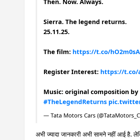
Then. Now. Always.
Sierra. The legend returns.
25.11.25.
The film:
https://t.co/hO2m0s
Register Interest:
https://t.c
Music: original composition by
#TheLegendReturns
pic.twitt
— Tata Motors Cars (@TataMotors_C
अभी ज्यादा जानकारी अभी सामने नहीं आई है. लेकिन